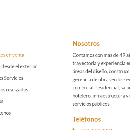
Nosotros
os en venta
Contamos con más de 49 a
trayectoria y experiencia e
e desde el exterior
áreas del diseño, construcc
s Servicios
gerencia de obras en los se
comercial, residencial, salu
os realizados
hotelero, infraestructura vi
os
servicios públicos.
tenos
Teléfonos