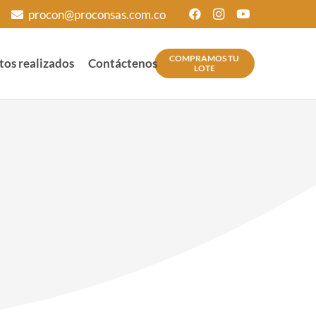
procon@proconsas.com.co
COMPRAMOS TU
tos realizados
Contáctenos
LOTE