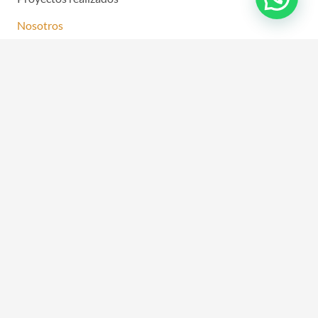
Nosotros
Contáctenos
Nosotros
Contamos con más de 49 años de trayectoria y experiencia
en las áreas del diseño, construcción y gerencia de obras
en los sectores comercial, residencial, salud, hotelero,
infraestructura vial y de servicios públicos.
Teléfonos
(602) 882 3221
(313) 337-3035
Síguenos