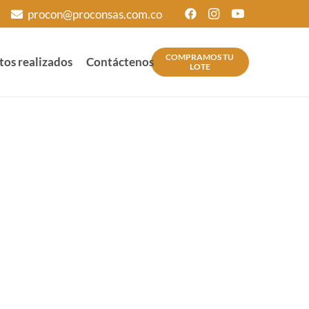
procon@proconsas.com.co
COMPRAMOS TU
tos realizados
Contáctenos
LOTE