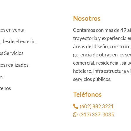
Nosotros
os en venta
Contamos con más de 49 a
trayectoria y experiencia e
e desde el exterior
áreas del diseño, construcc
s Servicios
gerencia de obras en los se
comercial, residencial, salu
os realizados
hotelero, infraestructura vi
os
servicios públicos.
tenos
Teléfonos
(602) 882 3221
(313) 337-3035